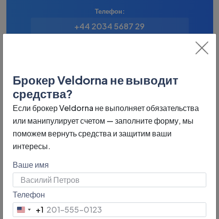
Телефон:
+44 2034 5687 29
Год основания:
не указано
Брокер Veldorna не выводит
Страна:
средства?
Великобритания
Если брокер Veldorna не выполняет обязательства
или манипулирует счетом — заполните форму, мы
Регулятор:
поможем вернуть средства и защитим ваши
ASIC, DFSA, FCA, CySEC
интересы.
Ваше имя
Город:
London
Телефон
Типы счетов:
+1
United
Elementary, Medium, Exclusive