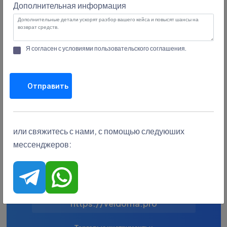
Дополнительная информация
States
+1
Адрес:
1 Broadwick St, London W1F 0DA,
Great Britain
Я согласен с условиями
пользовательского соглашения
.
Минимальный депозит:
$100
Отправить
Email:
support@veldorna.pro
или свяжитесь с нами, с помощью следуюших
мессенджеров:
Минимальный лот:
не указано
Адрес сайта:
https://veldorna.pro