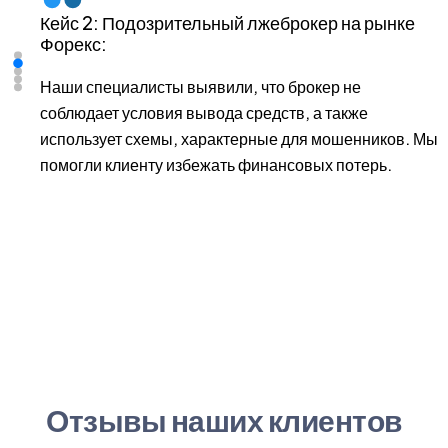
Кейс 3: Мошенничество с бинарными
опционами:
Клиент обратился с жалобой на бинарного
опционного брокера, который обещал высокие
Мы
доходы, но постоянно создавал препятствия для
вывода средств. Мы провели проверку и выяснили,
что брокер использует манипуляции с транзакциями и
предлагает условия, нарушающие законы.
Благодаря нашей помощи клиент смог вернуть
деньги через процесс chargeback.
Отзывы наших клиентов