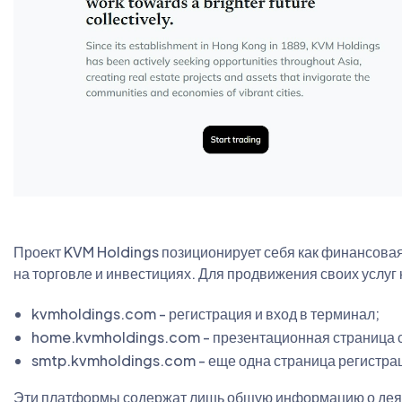
Проект KVM Holdings позиционирует себя как финансова
на торговле и инвестициях. Для продвижения своих услуг
kvmholdings.com - регистрация и вход в терминал;
home.kvmholdings.com - презентационная страница 
smtp.kvmholdings.com - еще одна страница регистра
Эти платформы содержат лишь общую информацию о деят