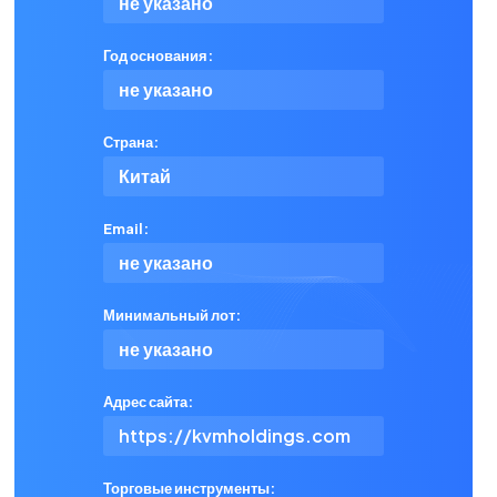
не указано
Год основания:
не указано
Страна:
Китай
Email:
не указано
Минимальный лот:
не указано
Адрес сайта:
https://kvmholdings.com
Торговые инструменты: