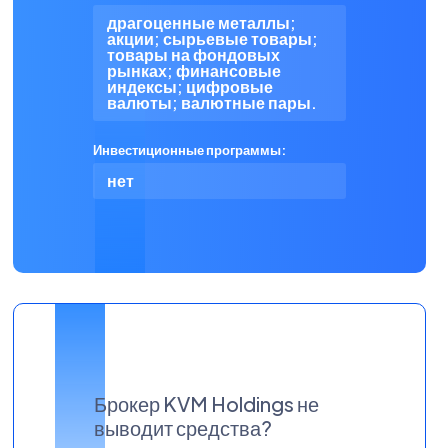
драгоценные металлы;
акции; сырьевые товары;
товары на фондовых
рынках; финансовые
индексы; цифровые
валюты; валютные пары.
Инвестиционные программы:
нет
Брокер KVM Holdings не
выводит средства?