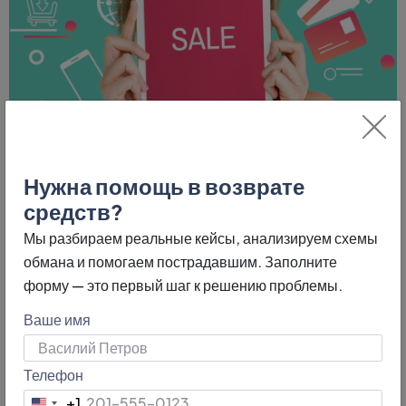
Нужна помощь в возврате
средств?
Мы разбираем реальные кейсы, анализируем схемы
обмана и помогаем пострадавшим. Заполните
форму — это первый шаг к решению проблемы.
Поддельные возвраты
денег
Ваше имя
Некоторые мошенники не возвращают товар, а
Телефон
используют схемы с фиктивными транзакциями:
+1