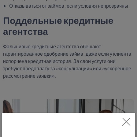
Отказываться от займов, если условия непрозрачны.
Поддельные кредитные
агентства
Фальшивые кредитные агентства обещают
гарантированное одобрение займа, даже если у клиента
испорчена кредитная история. За свои услуги они
требуют предоплату за «консультации» или «ускоренное
рассмотрение заявки».