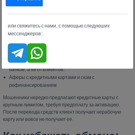
Как обезопасить себя:
Не доверять компаниям, обещающим 100%
или свяжитесь с нами, с помощью следуюших
одобрение.
мессенджеров:
Проверять регистрацию агентства.
Работать только с официальными представителями
банков.
Настоящие агентства получают вознаграждение от
банков, а не от клиентов.
Аферы с кредитными картами и скам с
рефинансированием
Мошенники нередко предлагают кредитные карты с
крупным лимитом, требуя предоплату за активацию.
После перевода средств клиент получает нерабочую
карту или вовсе не получает ее.