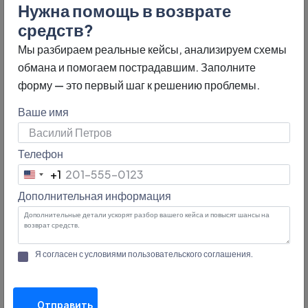
Нужна помощь в возврате
средств?
Мы разбираем реальные кейсы, анализируем схемы
обмана и помогаем пострадавшим. Заполните
форму — это первый шаг к решению проблемы.
Ваше имя
Телефон
+1
Признаки
United
Дополнительная информация
States
мошенничества:
+1
Гарантированное одобрение кредита без проверки.
Я согласен с условиями
пользовательского соглашения
.
Отсутствие информации о сотрудничестве с банками.
Требование предоплаты до заключения договора.
Отправить