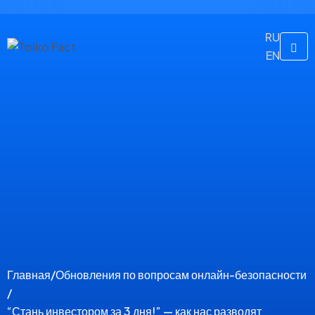
RU
EN
Главная
/
Обновления по вопросам онлайн-безопасности
/
“Стань инвестором за 3 дня!” — как нас разводят