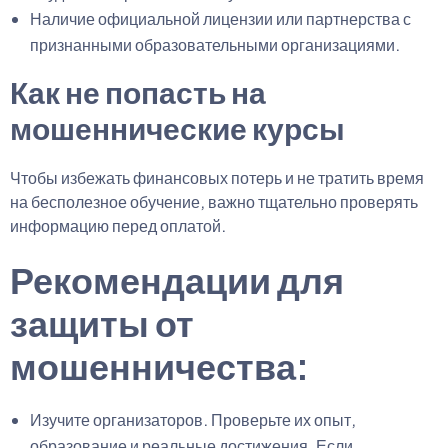
Наличие официальной лицензии или партнерства с
признанными образовательными организациями.
Как не попасть на
мошеннические курсы
Чтобы избежать финансовых потерь и не тратить время
на бесполезное обучение, важно тщательно проверять
информацию перед оплатой.
Рекомендации для
защиты от
мошенничества:
Изучите организаторов. Проверьте их опыт,
образование и реальные достижения. Если