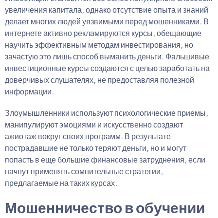
увеличения капитала, однако отсутствие опыта и знаний
делает многих людей уязвимыми перед мошенниками. В
интернете активно рекламируются курсы, обещающие
научить эффективным методам инвестирования, но
зачастую это лишь способ выманить деньги. Фальшивые
инвестиционные курсы создаются с целью заработать на
доверчивых слушателях, не предоставляя полезной
информации.
Злоумышленники используют психологические приемы,
манипулируют эмоциями и искусственно создают
ажиотаж вокруг своих программ. В результате
пострадавшие не только теряют деньги, но и могут
попасть в еще большие финансовые затруднения, если
начнут применять сомнительные стратегии,
предлагаемые на таких курсах.
Мошенничество в обучении