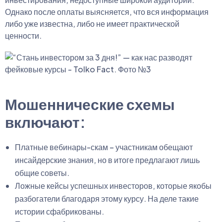
Однако после оплаты выясняется, что вся информация
либо уже известна, либо не имеет практической
ценности.
Мошеннические схемы
включают:
Платные вебинары-скам – участникам обещают
инсайдерские знания, но в итоге предлагают лишь
общие советы.
Ложные кейсы успешных инвесторов, которые якобы
разбогатели благодаря этому курсу. На деле такие
истории сфабрикованы.