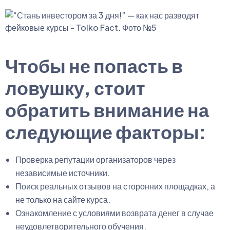
Чтобы не попасть в
ловушку, стоит
обратить внимание на
следующие факторы:
Проверка репутации организаторов через
независимые источники.
Поиск реальных отзывов на сторонних площадках, а
не только на сайте курса.
Ознакомление с условиями возврата денег в случае
неудовлетворительного обучения.