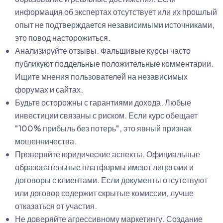
информация об экспертах отсутствует или их прошлый
опыт не подтверждается независимыми источниками,
это повод насторожиться.
Анализируйте отзывы. Фальшивые курсы часто
публикуют поддельные положительные комментарии.
Ищите мнения пользователей на независимых
форумах и сайтах.
Будьте осторожны с гарантиями дохода. Любые
инвестиции связаны с риском. Если курс обещает
"100% прибыль без потерь", это явный признак
мошенничества.
Проверяйте юридические аспекты. Официальные
образовательные платформы имеют лицензии и
договоры с клиентами. Если документы отсутствуют
или договор содержит скрытые комиссии, лучше
отказаться от участия.
Не доверяйте агрессивному маркетингу. Создание