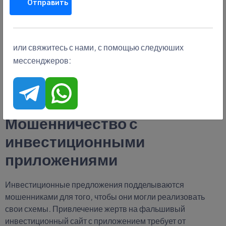
акции;
Отправить
взаимные фонды;
биржевые фонды.
или свяжитесь с нами, с помощью следуюших
На безопасном приложении обязательно существует две
мессенджеров:
функции инвестиционной стратегии - это ручная
торговля и автоматизированная. Что позволяет легко
разобраться, как новичкам, так и уже бывалым
пользователям.
Мошенничество с
инвестиционными
приложениями
Инвестиционные предложения подделываются
мошенниками для того, чтобы они могли реализовать
свои схемы. Привлечение жертв на фальшивый
инвестиционный сайт с приложением требует от