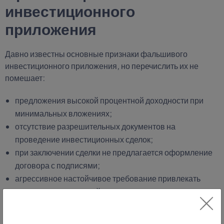
инвестиционного
приложения
Давно известны основные признаки фальшивого
инвестиционного приложения, но перечислить их не
помешает:
предложения высокой процентной доходности при
минимальных вложениях;
отсутствие разрешительных документов на
проведение инвестиционных сделок;
при заключении сделки не предлагается оформление
договора с подписями;
агрессивное настойчивое требование привлекать
родственников, друзей или знакомых вкладывать в
данном приложении;
отсутствие физического офиса, контактных данных;