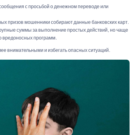
 сообщения с просьбой о денежном переводе или
ых призов мошенники собирают данные банковских карт.
рупные суммы за выполнение простых действий, но чаще
ию вредоносных программ.
лее внимательными и избегать опасных ситуаций.